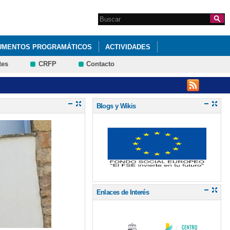
Search this site
Formulario de
búsqueda
UMENTOS PROGRAMÁTICOS
ACTIVIDADES
tes
CRFP
Contacto
Blogs y Wikis
Enlaces de Interés