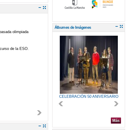
Álbumes de Imágenes
 pasada olimpiada
 curso de la ESO.
jORNADAS LITERARIA PARADOR
CELEBRACIÓN 50 ANIVERSARIO
Más