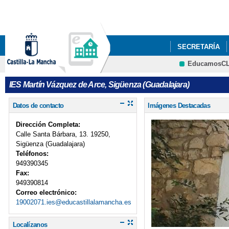
SECRETARÍA
EducamosC
IES Martín Vázquez de Arce, Sigüenza (Guadalajara)
Datos de contacto
Imágenes Destacadas
Dirección Completa:
Calle Santa Bárbara, 13. 19250,
Sigüenza (Guadalajara)
Teléfonos:
949390345
Fax:
949390814
Correo electrónico:
19002071.ies@educastillalamancha.es
Localízanos